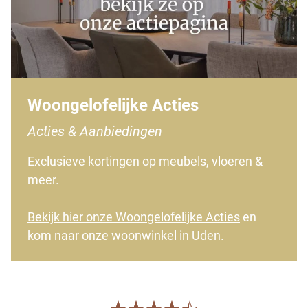
Woongelofelijke Acties
Acties & Aanbiedingen
Exclusieve kortingen op meubels, vloeren &
meer.
Bekijk hier onze Woongelofelijke Acties
en
kom naar onze woonwinkel in Uden.