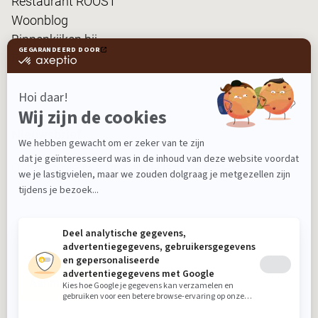
Restaurant ROOST
Woonblog
Binnenkijken bij...
FanPas
Nieuwsbrief
Ontvang nieuws, tips en de laatste acties!
Aanmelden