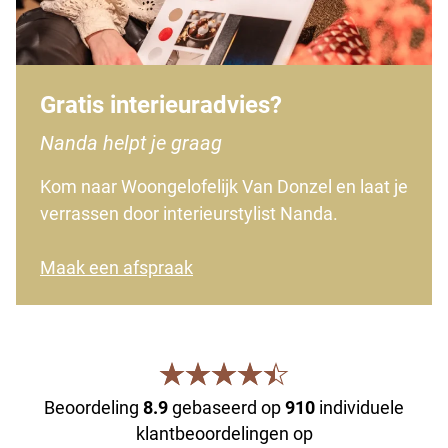
Gratis interieuradvies?
Nanda helpt je graag
Kom naar Woongelofelijk Van Donzel en laat je
verrassen door interieurstylist Nanda.
Maak een afspraak
Beoordeling
8.9
gebaseerd op
910
individuele
klantbeoordelingen op