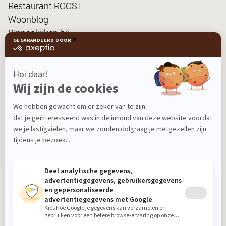
Restaurant ROOST
Woonblog
Binnenkijken bij...
FanPas
Nieuwsbrief
Ontvang nieuws, tips en de laatste acties!
Aanmelden