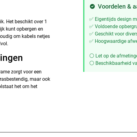
Voordelen & 
✅ Eigentijds design m
k. Het beschikt over 1
✅ Voldoende opbergr
ijk kunt opbergen en
✅ Geschikt voor divers
voudig om kabels netjes
✅ Hoogwaardige afwe
vol.
ringen
⚪ Let op de afmeting
⚪ Beschikbaarheid va
rame zorgt voor een
krasbestendig, maar ook
lstaat het om het