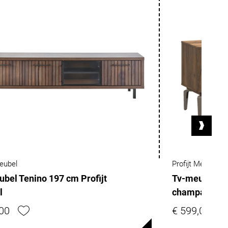
Meubel
Profijt Meubel
bel Tenino 197 cm Profijt
Tv-meubel Lo
l
champagnekle
,00
€ 599,00