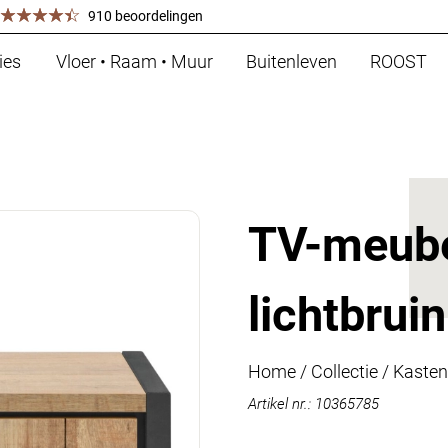
910 beoordelingen
ies
Vloer • Raam • Muur
Buitenleven
ROOST
TV-meube
lichtbrui
Home
/
Collectie
/
Kasten
Artikel nr.: 10365785