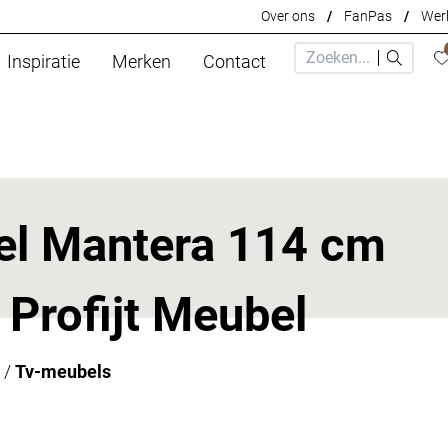
Over ons
/
FanPas
/
Werk
Inspiratie
Merken
Contact
l Mantera 114 cm
n Profijt Meubel
/
Tv-meubels