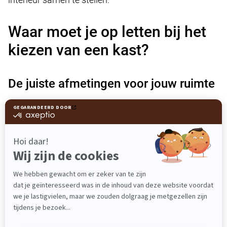
Waar moet je op letten bij het
kiezen van een kast?
De juiste afmetingen voor jouw ruimte
Meet vooraf goed hoeveel ruimte beschikbaar is. Een
kast moet voldoende opbergruimte bieden zonder de
ruimte te overheersen.
Open of gesloten opbergruimte
Bedenk welke spullen je wilt opbergen. Open vakken
zijn ideaal voor accessoires en decoratie, terwijl