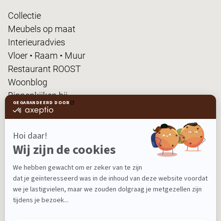
Collectie
Meubels op maat
Interieuradvies
Vloer • Raam • Muur
Restaurant ROOST
Woonblog
Binnenkijken bij...
FanPas
Nieuwsbrief
Ontvang nieuws, tips en de laatste acties!