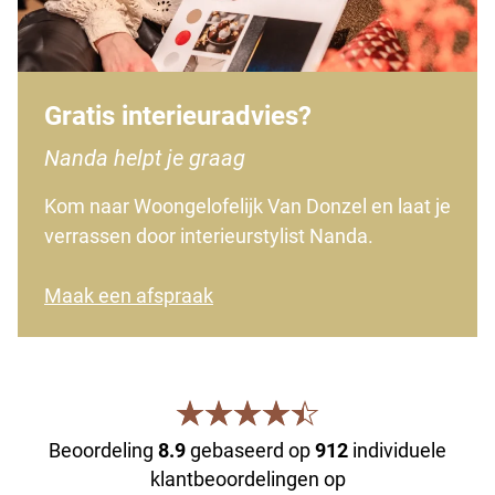
Gratis interieuradvies?
Nanda helpt je graag
Kom naar Woongelofelijk Van Donzel en laat je
verrassen door interieurstylist Nanda.
Maak een afspraak
Beoordeling
8.9
gebaseerd op
912
individuele
klantbeoordelingen op