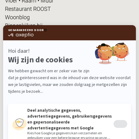
Vloer • Raam • Muur
Restaurant ROOST
Woonblog
Binnenkijken bij...
FanPas
Nieuwsbrief
Ontvang nieuws, tips en de laatste acties!
Aanmelden