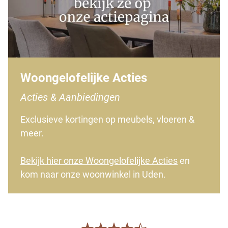
Woongelofelijke Acties
Acties & Aanbiedingen
Exclusieve kortingen op meubels, vloeren &
meer.
Bekijk hier onze Woongelofelijke Acties
en
kom naar onze woonwinkel in Uden.