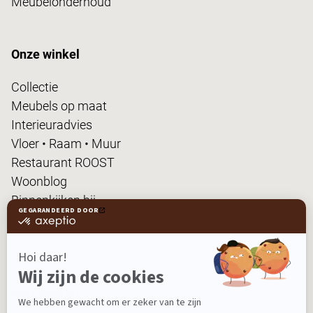
Meubelonderhoud
Onze winkel
Collectie
Meubels op maat
Interieuradvies
Vloer • Raam • Muur
Restaurant ROOST
Woonblog
Binnenkijken bij...
FanPas
Nieuwsbrief