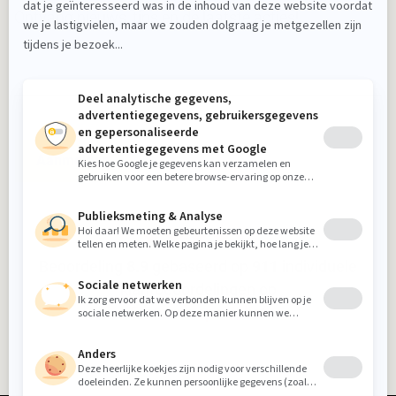
Ontvang nieuws, tips en de laatste acties!
Aanmelden
Beoordeling
8.9
gebaseerd op
911
individuele
klantbeoordelingen op
5-sterrenspecialist