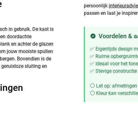
e
persoonlijk
interieuradvi
passen en laat je inspire
sch in gebruik. De kast is
Voordelen & 
 een doordachte
plank en achter de glazen
✅ Eigentijds design m
 om jouw mooiste spullen
✅ Ruime opbergruimte
e bergen. Bovendien is de
✅ Ideaal voor het ton
 geruisloze sluiting en
✅ Stevige constructie
ringen
⚪ Let op: afmetingen
⚪ Kleur kan verschille