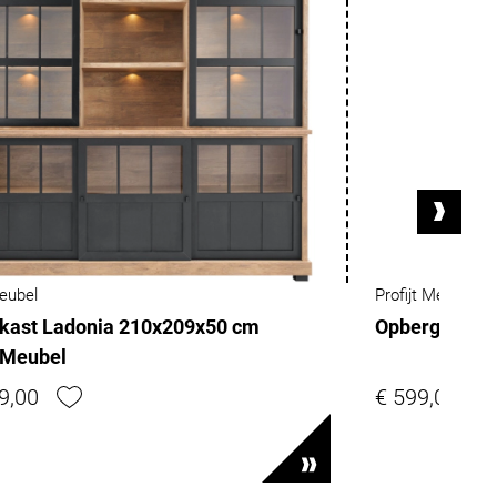
Meubel
Profijt Meubel
ekast Ladonia 210x209x50 cm
Opbergkast I
t Meubel
9,00
€ 599,00