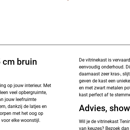
 cm bruin
De vitrinekast is vervaa
eenvoudig onderhoud. Dit 
daarnaast zeer kras-, slij
geven de kast een unieke
ing op jouw interieur. Met
en met zwart metalen po
leen veel opbergruimte,
kast perfect af te stemme
aan jouw leefruimte
Advies, show
rn, dankzij de latjes en
orpen met het oog op
s voor elke woonstijl.
Wil je de vitrinekast Ten
van keuzes? Bezoek dan