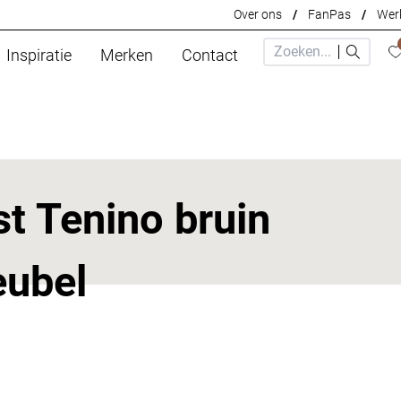
Over ons
/
FanPas
/
Werk
Inspiratie
Merken
Contact
st Tenino bruin
eubel