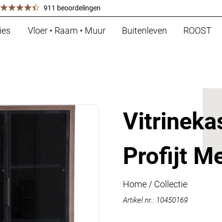
911 beoordelingen
ies
Vloer • Raam • Muur
Buitenleven
ROOST
Vitrineka
Profijt M
Home
/
Collectie
Artikel nr.: 10450169