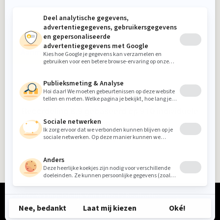
Aanmelden
Beoordeling
8.9
gebaseerd op
910
individuele
klantbeoordelingen op
5-sterrenspecialist
© 2026 / Woongelofelijk Van Donzel / Realisatie:
Rosegaar.nl
|
Tikkl