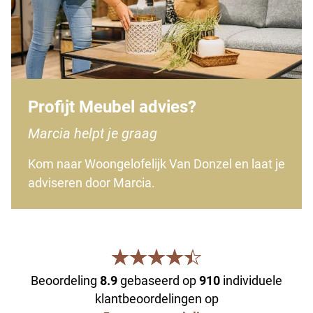
Profijt Meubel advies?
Marcia helpt je graag
Kom naar Woongelofelijk Van Donzel en laat je
adviseren door Marcia.
Beoordeling
8.9
gebaseerd op
910
individuele
klantbeoordelingen op