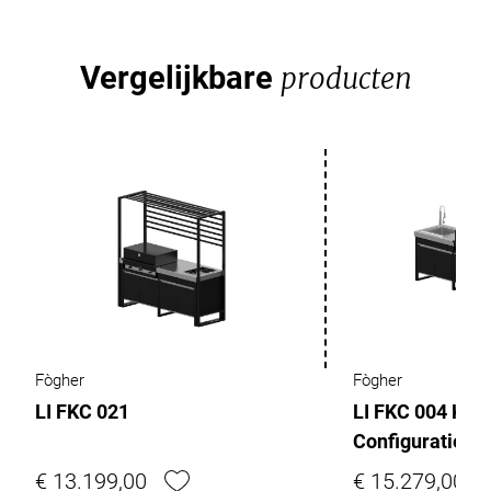
Vergelijkbare
producten
Fògher
Fògher
LI FKC 021
LI FKC 004 Keu
Configuratie
€ 13.199,00
€ 15.279,00