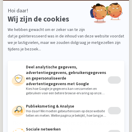
Nieuwsbrief
Ontvang nieuws, tips en de laatste acties!
Aanmelden
Beoordeling
8.9
gebaseerd op
912
individuele
klantbeoordelingen op