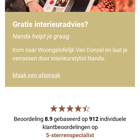
Gratis interieuradvies?
Nanda helpt je graag
Kom naar Woongelofelijk Van Donzel en laat je
verrassen door interieurstylist Nanda.
Maak een afspraak
Beoordeling
8.9
gebaseerd op
912
individuele
klantbeoordelingen op
5-sterrenspecialist