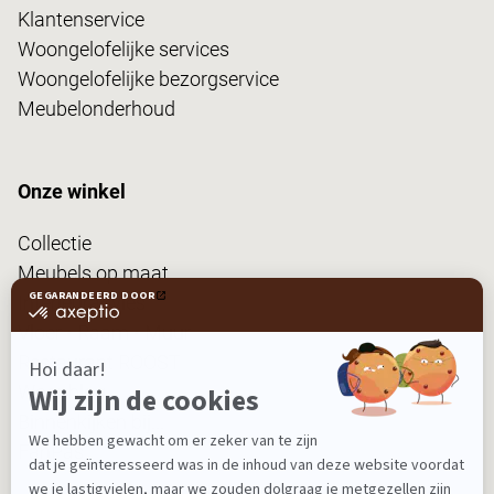
Klantenservice
Woongelofelijke services
Woongelofelijke bezorgservice
Meubelonderhoud
Onze winkel
Collectie
Meubels op maat
Interieuradvies
Vloer • Raam • Muur
Restaurant ROOST
Woonblog
Binnenkijken bij...
FanPas