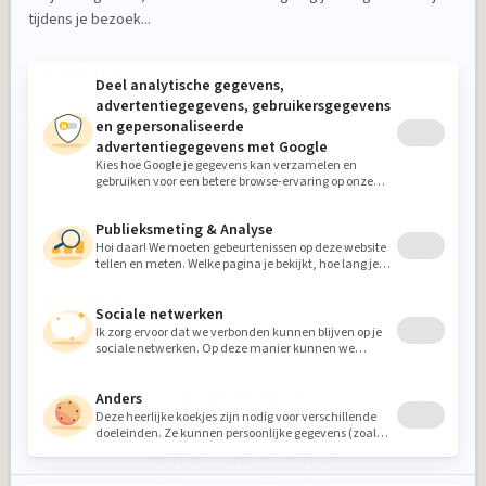
Nieuwsbrief
Ontvang nieuws, tips en de laatste acties!
Aanmelden
Beoordeling
8.9
gebaseerd op
912
individuele
klantbeoordelingen op