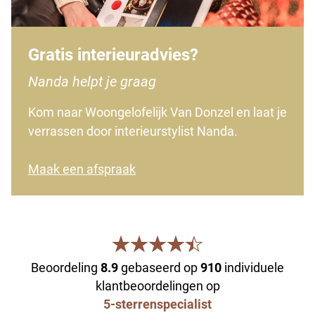
Gratis interieuradvies?
Nanda helpt je graag
Kom naar Woongelofelijk Van Donzel en laat je
verrassen door interieurstylist Nanda.
Maak een afspraak
Beoordeling
8.9
gebaseerd op
910
individuele
klantbeoordelingen op
5-sterrenspecialist