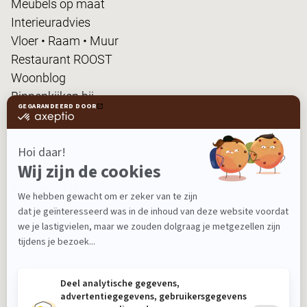
Meubels op maat
Interieuradvies
Vloer • Raam • Muur
Restaurant ROOST
Woonblog
Binnenkijken bij...
FanPas
Nieuwsbrief
Ontvang nieuws, tips en de laatste acties!