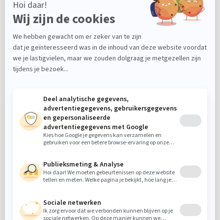
Nieuwsbrief
Ontvang nieuws, tips en de laatste acties!
Aanmelden
Beoordeling
8.9
gebaseerd op
912
individuele
klantbeoordelingen op
5-sterrenspecialist