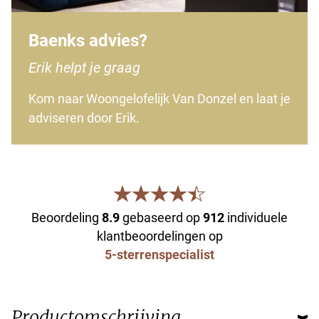
Baenks advies?
Erik helpt je graag
Kom naar Woongelofelijk Van Donzel en laat je
adviseren door Erik.
Beoordeling
8.9
gebaseerd op
912
individuele
klantbeoordelingen op
5-sterrenspecialist
Productomschrijving