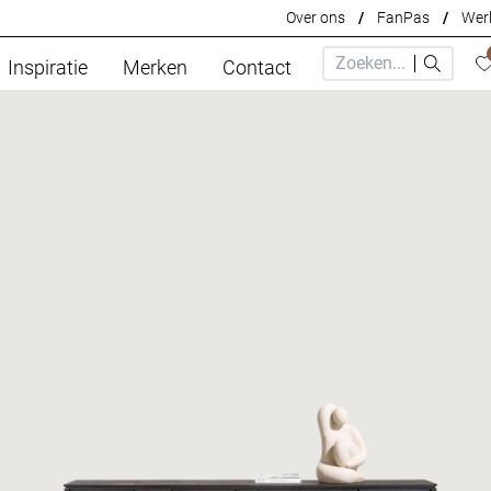
Over ons
/
FanPas
/
Werk
Inspiratie
Merken
Contact