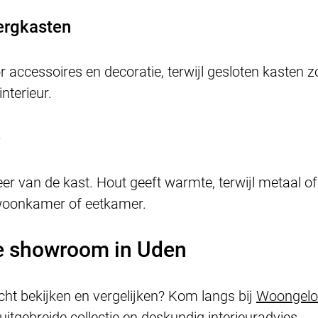
ergkasten
r accessoires en decoratie, terwijl gesloten kasten z
interieur.
e
eer van de kast. Hout geeft warmte, terwijl metaal 
e woonkamer of eetkamer.
e showroom in Uden
echt bekijken en vergelijken? Kom langs bij
Woongelof
 uitgebreide collectie en deskundig interieuradvies.