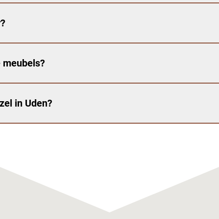
r?
e meubels?
zel in Uden?