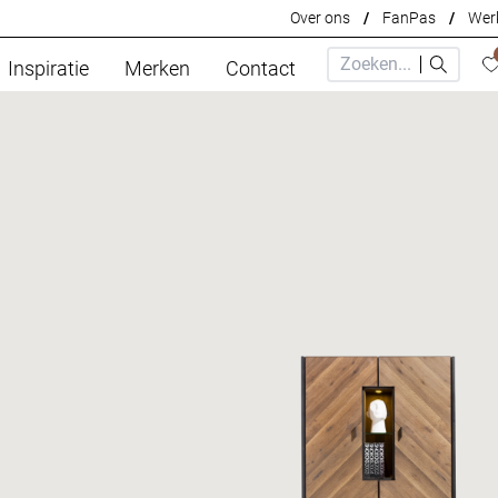
Over ons
/
FanPas
/
Werk
Inspiratie
Merken
Contact