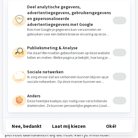
Bezoekers uit onder andere Veghel, Oss, Gemert en
Nistelrode weten onze woonwinkel goed te vinden
voor inspiratie en persoonlijk advies.
Interieuradvies bij
Woongelofelijk Van Donzel
Twijfel je welke eetkamerstoelen het beste passen bij
jouw tafel of interieur? Onze
interieuradviseurs
helpen je graag.
Samen kijken we naar jouw woonstijl, de vorm van de
eettafel en de gewenste uitstraling van de ruimte. Zo
Filteren
zorgen we ervoor dat jouw nieuwe eetkamerstoelen
perfect aansluiten bij de rest van je interieur.