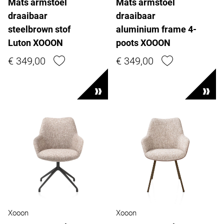
Mats armstoel
Mats armstoel
draaibaar
draaibaar
steelbrown stof
aluminium frame 4-
Luton XOOON
poots XOOON
€ 349,00
€ 349,00
Xooon
Xooon