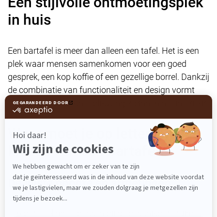
Een stijlvolle ontmoetingsplek
in huis
Een bartafel is meer dan alleen een tafel. Het is een
plek waar mensen samenkomen voor een goed
gesprek, een kop koffie of een gezellige borrel. Dankzij
de combinatie van functionaliteit en design vormt
een bartafel een echte blikvanger binnen het interieur.
Waar moet je op letten bij het
kiezen van een bartafel?
De juiste hoogte en afmetingen
Een bartafel moet passen bij de beschikbare ruimte