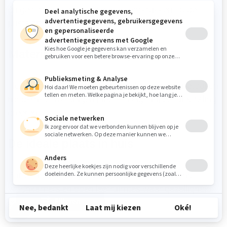
én gecombineerd worden met barkrukken op de
juiste zithoogte voor optimaal comfort.
Materiaal en uitstraling
Hout zorgt voor warmte en karakter, terwijl metaal en
moderne afwerkingen juist een eigentijdse uitstraling
creëren.
De ideale plaats in huis
Bartafels komen goed tot hun recht in keukens,
woonkamers en open leefruimtes waar gezelligheid
en functionaliteit samenkomen.
Filteren