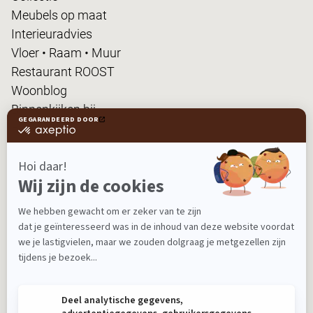
Meubels op maat
Interieuradvies
Vloer • Raam • Muur
Restaurant ROOST
Woonblog
Binnenkijken bij...
FanPas
Nieuwsbrief
Ontvang nieuws, tips en de laatste acties!