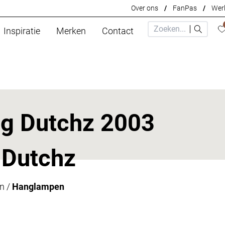
Over ons
/
FanPas
/
Werk
Inspiratie
Merken
Contact
ng Dutchz 2003
 Dutchz
n
/
Hanglampen