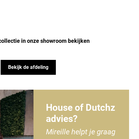
collectie in onze showroom bekijken
Bekijk de afdeling
House of Dutchz
advies?
Mireille helpt je graag