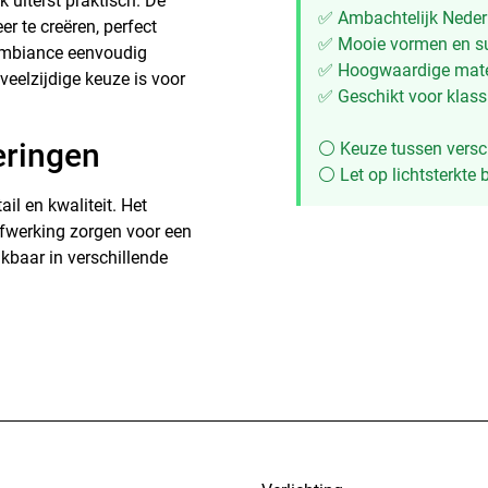
k uiterst praktisch. De
✅ Ambachtelijk Neder
r te creëren, perfect
✅ Mooie vormen en su
e ambiance eenvoudig
✅ Hoogwaardige mate
veelzijdige keuze is voor
✅ Geschikt voor klassi
eringen
⚪ Keuze tussen versch
⚪ Let op lichtsterkte b
il en kwaliteit. Het
fwerking zorgen voor een
kbaar in verschillende