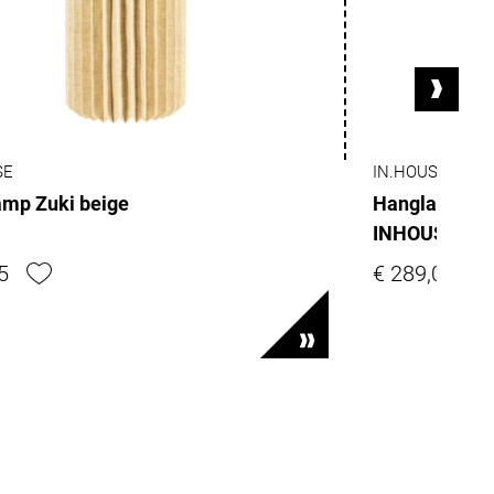
SE
IN.HOUSE
mp Zuki beige
Hanglamp Orty
INHOUSE
5
€ 289,00