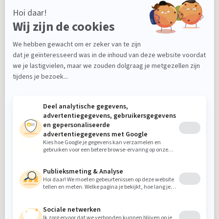
Nieuwsbrief
Ontvang nieuws, tips en de laatste acties!
Aanmelden
Beoordeling
8.9
gebaseerd op
912
individuele
klantbeoordelingen op