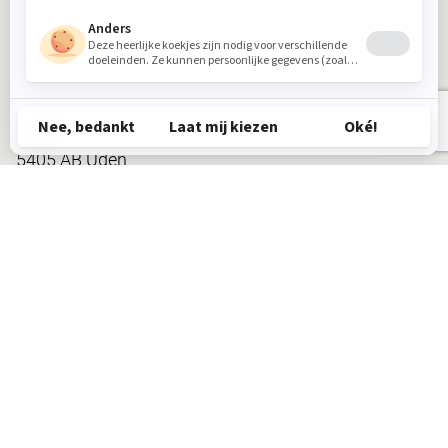
Ons bezoekadres
Woongelofelijk Van Donzel
Industrielaan 12
5405 AB Uden
Tel.:
0413 26 25 39
Volg ons op:
Openingstijden